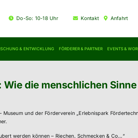
Do-So: 10-18 Uhr
Kontakt
Anfahrt
RSCHUNG & ENTWICKLUNG
FÖRDERER & PARTNER
EVENTS & WO
 Wie die menschlichen Sinne
– Museum und der Förderverein „Erlebnispark Fördertechni
her.
aubert werden können – Riechen, Schmecken & Co…“