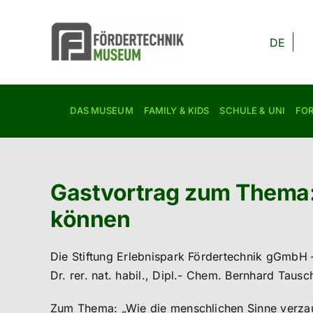
Zum
Inhalt
DE
springen
DAS MUSEUM
FAMILY & KIDS
SCHULE & UNI
FO
Gastvortrag zum Thema:
können
Die Stiftung Erlebnispark Fördertechnik gGmbH 
Dr. rer. nat. habil., Dipl.- Chem. Bernhard Tausc
Zum Thema: „Wie die menschlichen Sinne verz