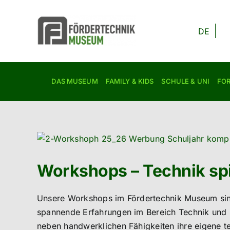
Zum
Inhalt
DE
springen
DAS MUSEUM
FAMILY & KIDS
SCHULE & UNI
FO
Zeige
grösseres
Bild
Workshops – Technik spi
Unsere Workshops im Fördertechnik Museum sind e
spannende Erfahrungen im Bereich Technik und 
neben handwerklichen Fähigkeiten ihre eigene tec